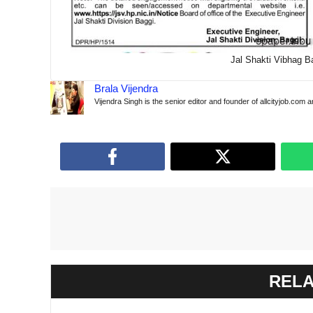
Jal Shakti Vibhag B
Brala Vijendra
Vijendra Singh is the senior editor and founder of allcityjob.com 
RELA