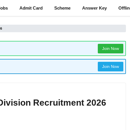
Jobs
Admit Card
Scheme
Answer Key
Offli
26
Join Now
Join Now
Division Recruitment 2026