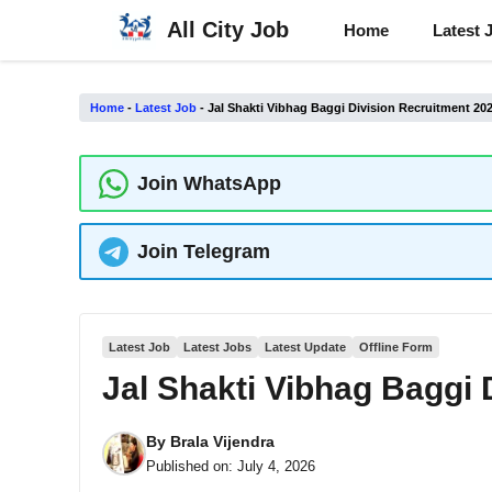
Skip
All City Job
Home
Latest 
to
content
Home
-
Latest Job
-
Jal Shakti Vibhag Baggi Division Recruitment 20
Join WhatsApp
Join Telegram
Latest Job
Latest Jobs
Latest Update
Offline Form
Jal Shakti Vibhag Baggi 
By
Brala Vijendra
Published on:
July 4, 2026