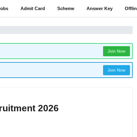
Jobs
Admit Card
Scheme
Answer Key
Offli
Join Now
Join Now
uitment 2026