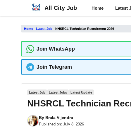
Skip
All City Job
Home
Latest 
to
content
Home
-
Latest Job
-
NHSRCL Technician Recruitment 2026
Join WhatsApp
Join Telegram
Latest Job
Latest Jobs
Latest Update
NHSRCL Technician Recr
By
Brala Vijendra
Published on:
July 8, 2026