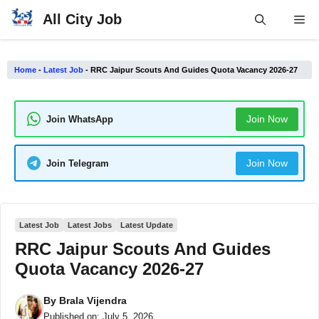
Skip
All City Job
Me
to
content
Home
-
Latest Job
-
RRC Jaipur Scouts And Guides Quota Vacancy 2026-27
Join Now
Join WhatsApp
Join Now
Join Telegram
Latest Job
Latest Jobs
Latest Update
RRC Jaipur Scouts And Guides
Quota Vacancy 2026-27
By
Brala Vijendra
Published on:
July 5, 2026