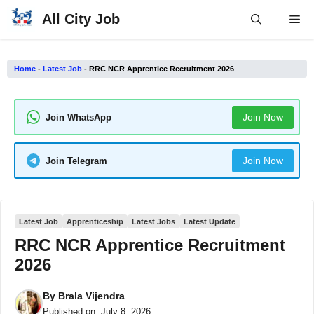
Skip
All City Job
Me
to
content
Home
-
Latest Job
-
RRC NCR Apprentice Recruitment 2026
Join Now
Join WhatsApp
Join Now
Join Telegram
Latest Job
Apprenticeship
Latest Jobs
Latest Update
RRC NCR Apprentice Recruitment
2026
By
Brala Vijendra
Published on:
July 8, 2026