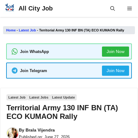
Skip
All City Job
Me
to
content
Home
-
Latest Job
-
Territorial Army 130 INF BN (TA) ECO KUMAON Rally
Join Now
Join WhatsApp
Join Now
Join Telegram
Latest Job
Latest Jobs
Latest Update
Territorial Army 130 INF BN (TA)
ECO KUMAON Rally
By
Brala Vijendra
Published on:
June 27, 2026