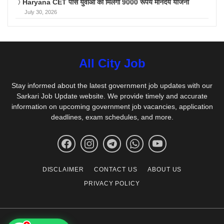
Haryana CET पास युवाओं को मिलेगा 9000 रूपये मानदेय योजना
July 30, 2026
All City Job
Stay informed about the latest government job updates with our
Sarkari Job Update website. We provide timely and accurate
information on upcoming government job vacancies, application
deadlines, exam schedules, and more.
DISCLAIMER
CONTACT US
ABOUT US
PRIVACY POLICY