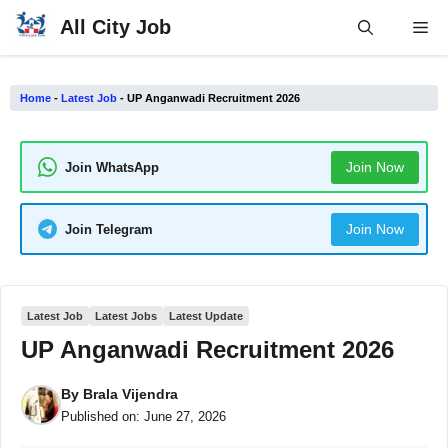
Skip
All City Job
Me
to
content
Home
-
Latest Job
-
UP Anganwadi Recruitment 2026
Join Now
Join WhatsApp
Join Now
Join Telegram
Latest Job
Latest Jobs
Latest Update
UP Anganwadi Recruitment 2026
By
Brala Vijendra
Published on:
June 27, 2026