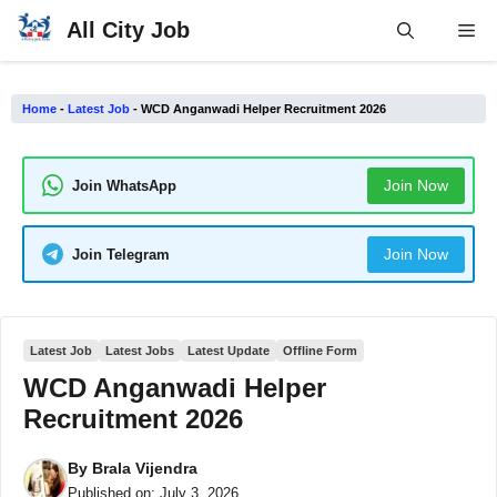
Skip
All City Job
Me
to
content
Home
-
Latest Job
-
WCD Anganwadi Helper Recruitment 2026
Join Now
Join WhatsApp
Join Now
Join Telegram
Latest Job
Latest Jobs
Latest Update
Offline Form
WCD Anganwadi Helper
Recruitment 2026
By
Brala Vijendra
Published on:
July 3, 2026