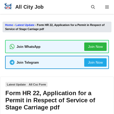
Skip
All City Job
Me
to
content
Home
-
Latest Update
-
Form HR 22, Application for a Permit in Respect of
Service of Stage Carriage pdf
Join Now
Join WhatsApp
Join Now
Join Telegram
Latest Update
All Csc Form
Form HR 22, Application for a
Permit in Respect of Service of
Stage Carriage pdf