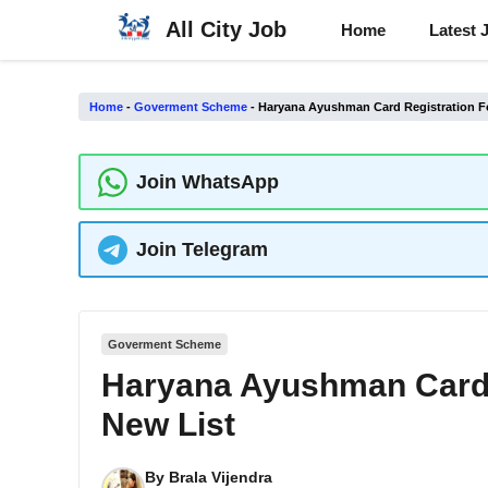
Skip
All City Job
Home
Latest 
to
content
Home
-
Goverment Scheme
-
Haryana Ayushman Card Registration F
Join WhatsApp
Join Telegram
Goverment Scheme
Haryana Ayushman Card 
New List
By
Brala Vijendra