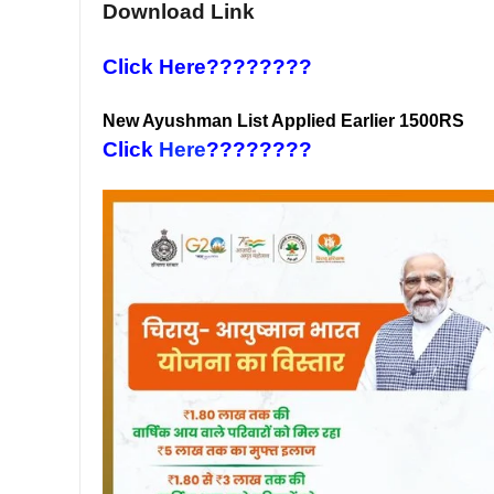
Download Link
Click
Here
????????
New Ayushman List Applied Earlier 1500RS
Click
Here
????????