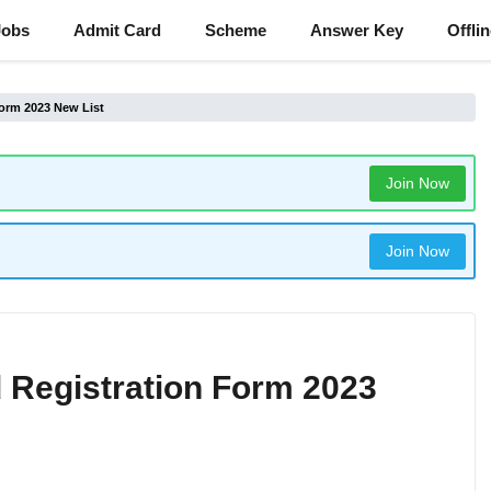
Jobs
Admit Card
Scheme
Answer Key
Offli
orm 2023 New List
Join Now
Join Now
Registration Form 2023